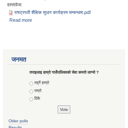
दस्तावेज:
राषट्रपती शैक्षिक सुधार कार्यक्रम सम्बन्धमा.pdf
Read more
about आ‍‍.व. २०७९/०८० काे लागी राष्ट्रपति शैक्षिक सुधार
कार्यक्रम अन्तर्गत प्रस्तावना पेश गर्ने सम्बन्धमा
जनमत
तपाइलाइ हाम्राे गाउँपालिकाकाे सेवा कस्ताे लाग्याे ?
Choices
राह्रैं हाम्राे
राम्राे
ठिकै
Older polls
Results